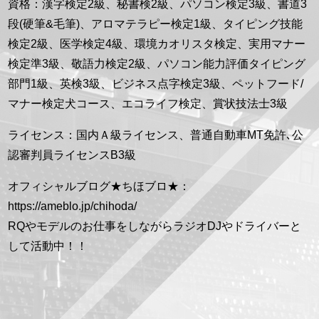
資格：漢字検定2級、秘書検2級、パソコン検定3級、書道3
段(硬筆&毛筆)、アロマテラピー検定1級、タイピング技能
検定2級、医学検定4級、環境カオリスタ検定、実用マナー
検定準3級、敬語力検定2級、パソコン能力評価タイピング
部門1級、英検3級、ビジネス点字検定3級、ペットフード/
マナー検定犬コース、エコライフ検定、賞状技法士3級
ライセンス：国内Ａ級ライセンス、普通自動車MT免許､公
認審判員ライセンスB3級
オフィシャルブログ★ちほブロ★：
https://ameblo.jp/chihoda/
RQやモデルのお仕事をしながらラジオDJやドライバーと
して活動中！！