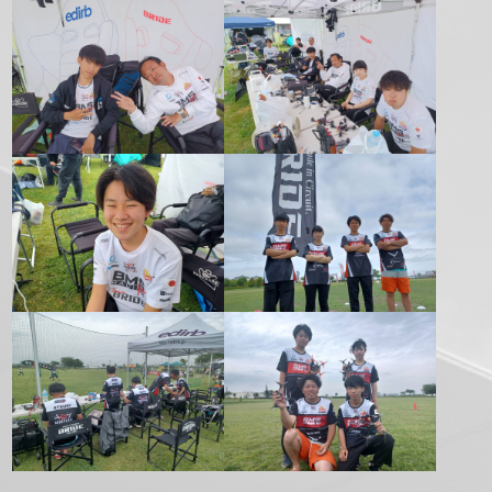
正
方
形