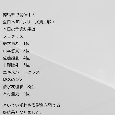
徳島県で開催中の
全日本JDLシリーズ第二戦！
本日の予選結果は
プロクラス
橋本勇希 1位
山本悠貴 3位
佐藤姫夏 4位
中澤陸斗 5位
エキスパートクラス
MOGA 1位
清水友理香 3位
石村圭史 9位
といういずれも表彰台を狙える
好結果となりました。