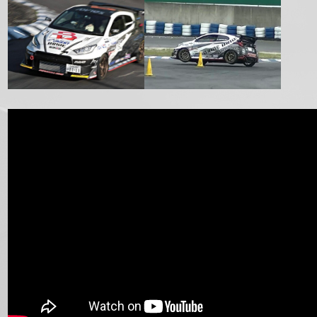
正
方
形