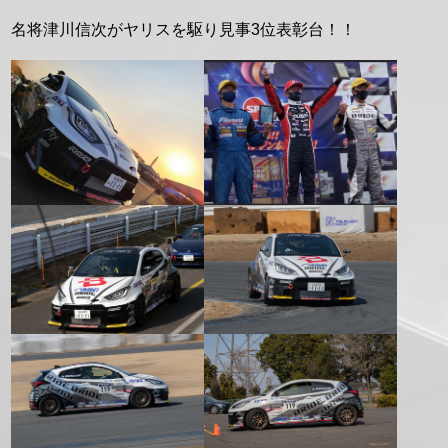
名将津川信次がヤリスを駆り見事3位表彰台！！