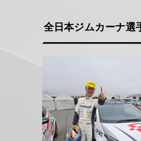
全日本ジムカーナ選
正
方
形