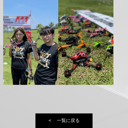
正
方
形
一覧に戻る