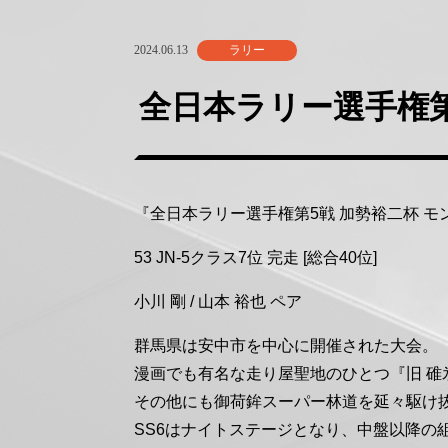
2024.06.13
ラリー
全日本ラリー選手権第5
『全日本ラリー選手権第5戦 加勢裕二杯 モン
53 JN-5クラス7位 完走 [総合40位]
小川 剛 / 山本 裕也 ペア
群馬県は安中市を中心に開催された大会。
漫画でも有名な走り屋聖地のひとつ『旧 
その他にも御荷鉾スーパー林道を延々駆け
SS6はナイトステージとなり、中盤以降の