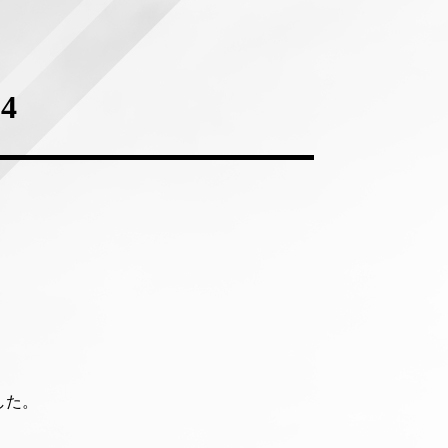
4
した。