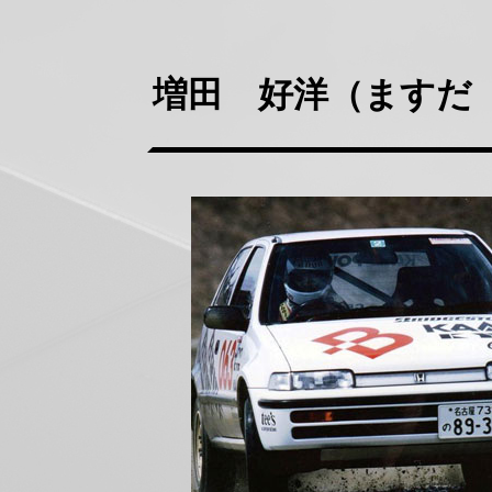
増田 好洋（ますだ
正
方
形