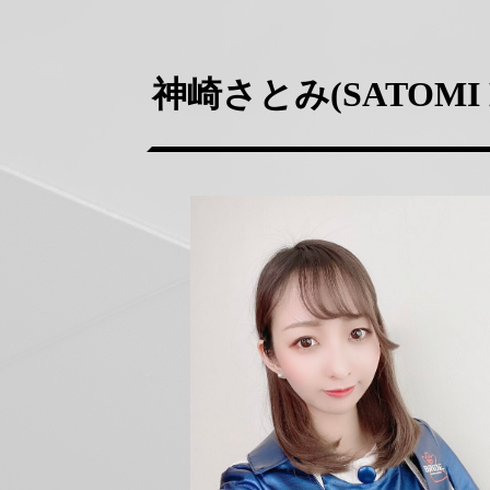
神崎さとみ(SATOMI 
正
方
形