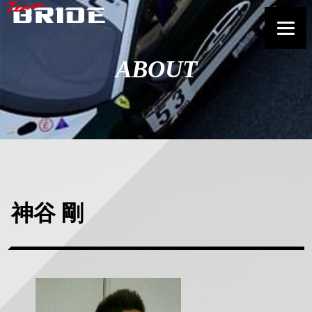
ABOUT
神谷 剛
正
方