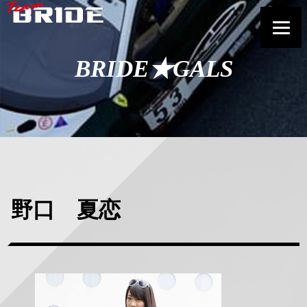
BRIDE★GALS
野口 夏恋
正
方