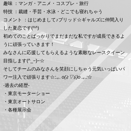
趣味 ：マンガ・アニメ・コスプレ・旅行
特技 ：裁縫・手芸・水泳・どこでも寝れちゃう
コメント ：はじめまして♪ブリッド☆ギャルズに仲間入り
した夏恋です(
^^
)
初めてのことばっかりでまだまだな私ですが成長できるよ
うに頑張っていきます！
みなさんに応援してもらえるような素敵なレースクイーン
目指します(^_−)−☆
そしてチームのみなさんを笑顔にしちゃう元気いっぱいパ
ワー注入で頑張ります☆
:.｡. o(≧▽≦)o .｡.:
☆
-過去の経歴-
・東京モーターショー
・東京オートサロン
・各種展示会