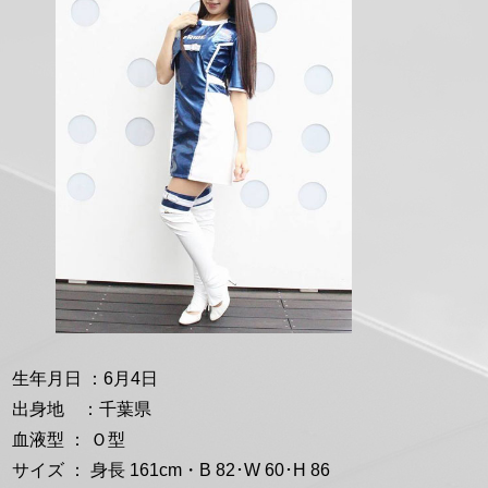
形
生年月日 ：6月4日
出身地 ：千葉県
血液型 ： Ｏ型
サイズ ： 身長 161cm・B 82･W 60･H 86