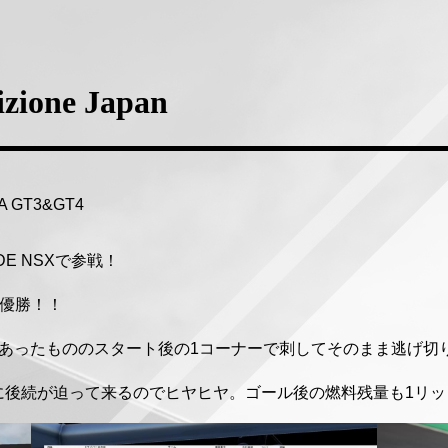
izione Japan
NA GT3&GT4
DE NSXで参戦！
に優勝！！
があったもののスタート後の1コーナーで刺してそのまま逃げ切り
に後続が迫って来るのでヒヤヒヤ。ゴール後の燃料残量も1リ