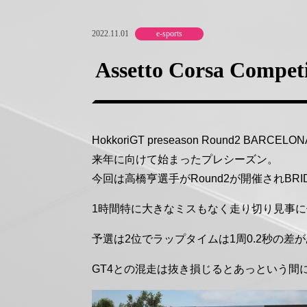
2022.11.01
e-sports
Assetto Corsa Compet
HokkoriGT preseason Round2 BARCELO
来年に向けて始まったプレシーズン。
今回は高橋亨選手がRound2が開催されBRI
1時間特に大きなミスもなく走り切り見事
予選は2位でラップタイムは1周0.2秒の差
GT4との混走は抜き損じるとあっという間