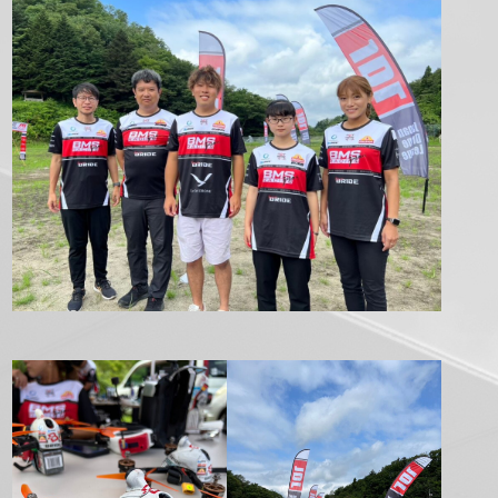
正
方
形