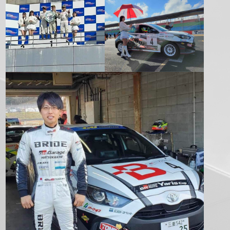
正
方
形