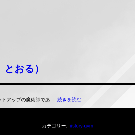
 とおる）
川
ットアップの魔術師であ …
続きを読む
村
徹
（か
わ
カテゴリー:
history-gym
む