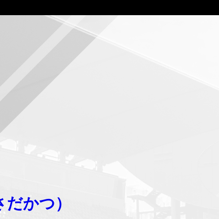
ら
と
お
る）
さだかつ）