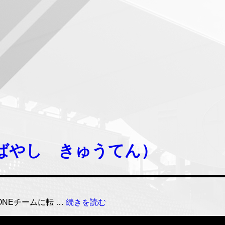
ばやし きゅうてん）
小
ONEチームに転 …
続きを読む
林
キ