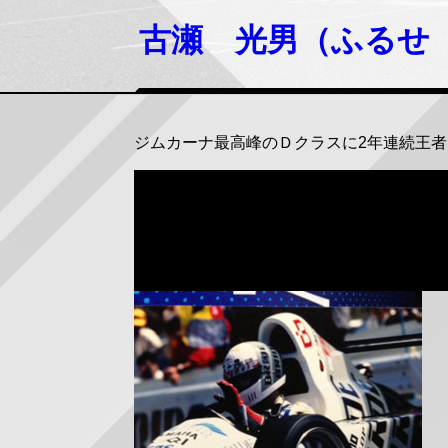
古瀬 光男（ふるせ
ジムカーナ最高峰のＤクラスに2年連続王者