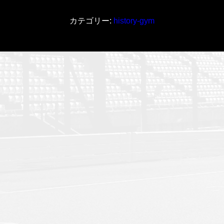
ュ
ウ
カテゴリー:
history-gym
テ
ン
（こ
ば
や
し
き
ゅ
う
て
ん）