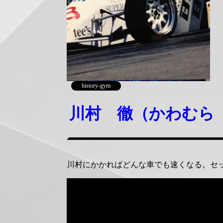
history-gym
川村 徹（かわむら
川村にかかればどんな車でも速くなる。セ