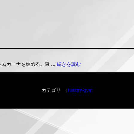
東
ジムカーナを始める。東 …
続きを読む
山
匡
志
カテゴリー:
history-gym