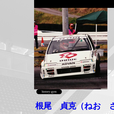
history-gym
根尾 貞克（ねお 