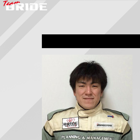
カテゴリー:
history
正
方
形