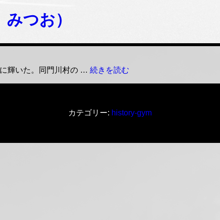
 みつお）
古
に輝いた。同門川村の …
続きを読む
瀬
光
男
（ふ
カテゴリー:
history-gym
る
せ
み
つ
お）