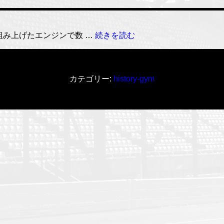
根
組み上げたエンジンで数 …
続きを読む
尾
貞
克
（ね
カテゴリー:
history-gym
お
さ
だ
か
つ）